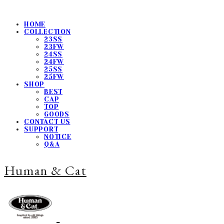
HOME
COLLECTION
23SS
23FW
24SS
24FW
25SS
25FW
SHOP
BEST
CAP
TOP
GOODS
CONTACT US
SUPPORT
NOTICE
Q&A
Human & Cat