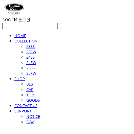
LOG IN
로그인
HOME
COLLECTION
23SS
23FW
24SS
24FW
25SS
25FW
SHOP
BEST
CAP
TOP
GOODS
CONTACT US
SUPPORT
NOTICE
Q&A