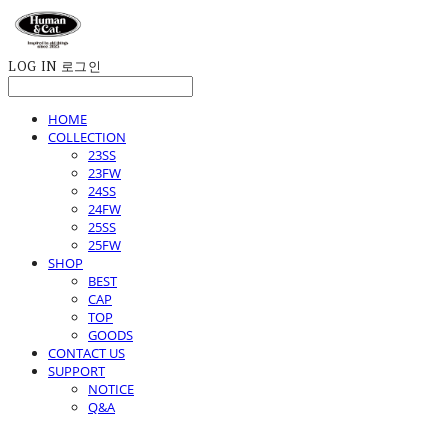
LOG IN
로그인
HOME
COLLECTION
23SS
23FW
24SS
24FW
25SS
25FW
SHOP
BEST
CAP
TOP
GOODS
CONTACT US
SUPPORT
NOTICE
Q&A