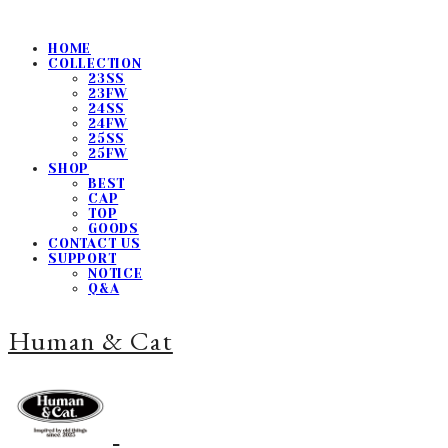
HOME
COLLECTION
23SS
23FW
24SS
24FW
25SS
25FW
SHOP
BEST
CAP
TOP
GOODS
CONTACT US
SUPPORT
NOTICE
Q&A
Human & Cat