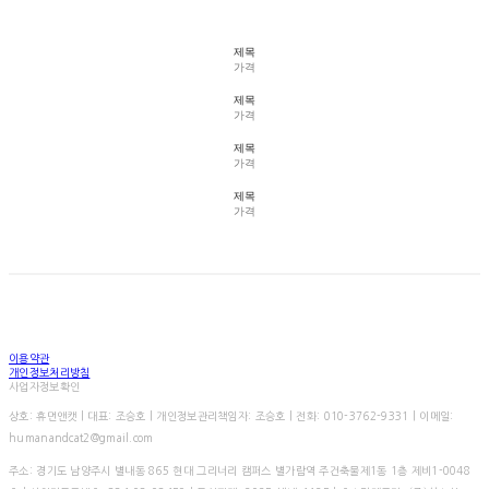
제목
가격
제목
가격
제목
가격
제목
가격
이용약관
개인정보처리방침
사업자정보확인
상호: 휴먼앤캣 | 대표: 조승호 | 개인정보관리책임자: 조승호 | 전화: 010-3762-9331 | 이메일:
humanandcat2@gmail.com
주소: 경기도 남양주시 별내동 865 현대 그리너리 캠퍼스 별가람역 주건축물제1동 1층 제비1-0048