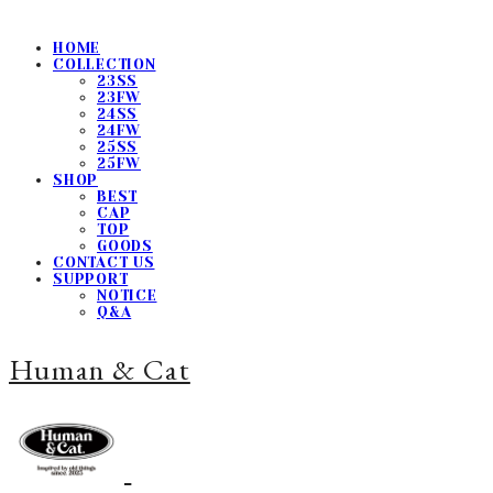
HOME
COLLECTION
23SS
23FW
24SS
24FW
25SS
25FW
SHOP
BEST
CAP
TOP
GOODS
CONTACT US
SUPPORT
NOTICE
Q&A
Human & Cat