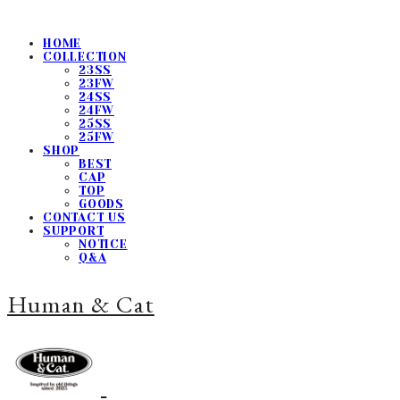
HOME
COLLECTION
23SS
23FW
24SS
24FW
25SS
25FW
SHOP
BEST
CAP
TOP
GOODS
CONTACT US
SUPPORT
NOTICE
Q&A
Human & Cat