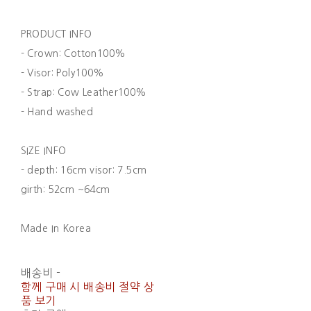
PRODUCT INFO
- Crown: Cotton100%
- Visor: Poly100%
- Strap: Cow Leather100%
- Hand washed
SIZE INFO
- depth: 16cm visor: 7.5cm
girth: 52cm ~64cm
Made In Korea
배송비
-
함께 구매 시 배송비 절약 상
품 보기