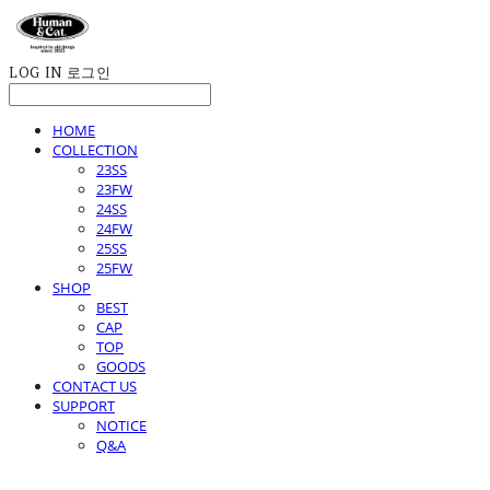
LOG IN
로그인
HOME
COLLECTION
23SS
23FW
24SS
24FW
25SS
25FW
SHOP
BEST
CAP
TOP
GOODS
CONTACT US
SUPPORT
NOTICE
Q&A