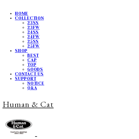
HOME
COLLECTION
23SS
23FW
24SS
24FW
25SS
25FW
SHOP
BEST
CAP
TOP
GOODS
CONTACT US
SUPPORT
NOTICE
Q&A
Human & Cat