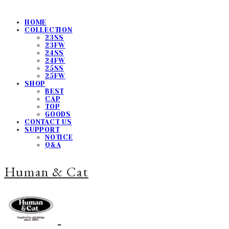
HOME
COLLECTION
23SS
23FW
24SS
24FW
25SS
25FW
SHOP
BEST
CAP
TOP
GOODS
CONTACT US
SUPPORT
NOTICE
Q&A
Human & Cat