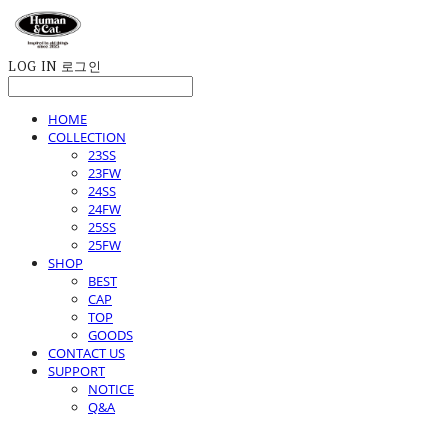
LOG IN
로그인
HOME
COLLECTION
23SS
23FW
24SS
24FW
25SS
25FW
SHOP
BEST
CAP
TOP
GOODS
CONTACT US
SUPPORT
NOTICE
Q&A