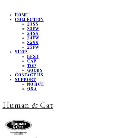
HOME
COLLECTION
23SS
23FW
24SS
24FW
25SS
25FW
SHOP
BEST
CAP
TOP
GOODS
CONTACT US
SUPPORT
NOTICE
Q&A
Human & Cat