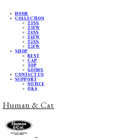
HOME
COLLECTION
23SS
23FW
24SS
24FW
25SS
25FW
SHOP
BEST
CAP
TOP
GOODS
CONTACT US
SUPPORT
NOTICE
Q&A
Human & Cat