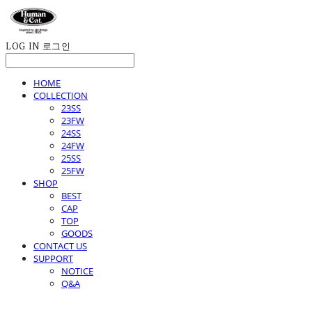
LOG IN
로그인
HOME
COLLECTION
23SS
23FW
24SS
24FW
25SS
25FW
SHOP
BEST
CAP
TOP
GOODS
CONTACT US
SUPPORT
NOTICE
Q&A