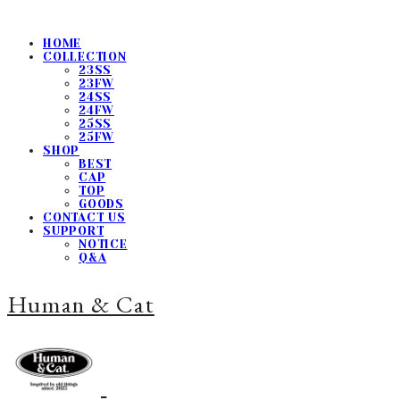
HOME
COLLECTION
23SS
23FW
24SS
24FW
25SS
25FW
SHOP
BEST
CAP
TOP
GOODS
CONTACT US
SUPPORT
NOTICE
Q&A
Human & Cat