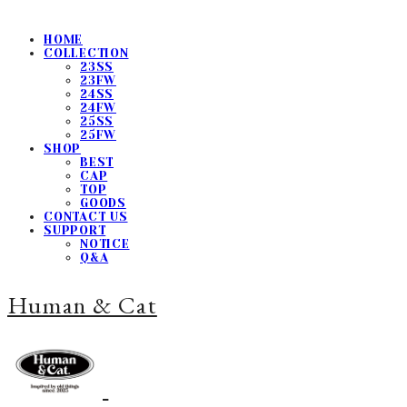
HOME
COLLECTION
23SS
23FW
24SS
24FW
25SS
25FW
SHOP
BEST
CAP
TOP
GOODS
CONTACT US
SUPPORT
NOTICE
Q&A
Human & Cat