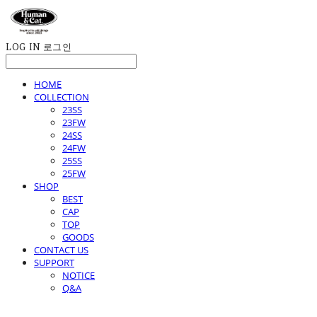
LOG IN
로그인
HOME
COLLECTION
23SS
23FW
24SS
24FW
25SS
25FW
SHOP
BEST
CAP
TOP
GOODS
CONTACT US
SUPPORT
NOTICE
Q&A