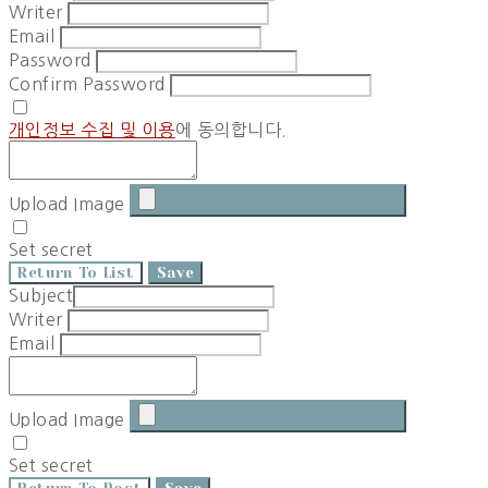
Writer
Email
Password
Confirm Password
개인정보 수집 및 이용
에 동의합니다.
Upload Image
Set secret
Return To List
Save
Subject
Writer
Email
Upload Image
Set secret