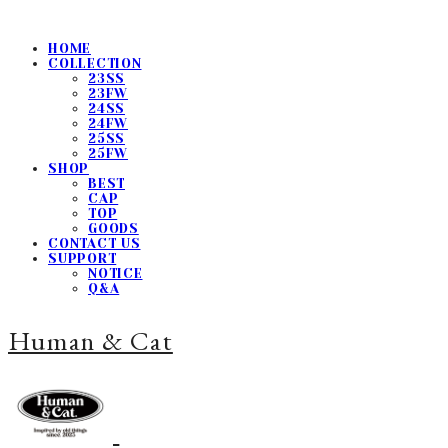
HOME
COLLECTION
23SS
23FW
24SS
24FW
25SS
25FW
SHOP
BEST
CAP
TOP
GOODS
CONTACT US
SUPPORT
NOTICE
Q&A
Human & Cat