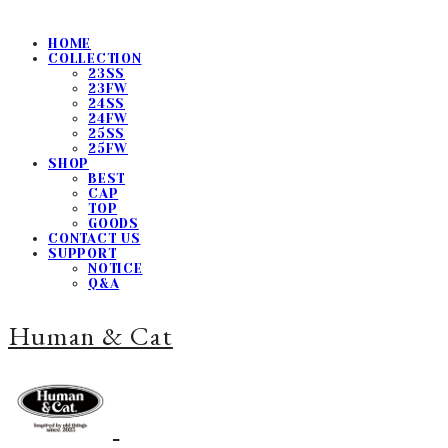
HOME
COLLECTION
23SS
23FW
24SS
24FW
25SS
25FW
SHOP
BEST
CAP
TOP
GOODS
CONTACT US
SUPPORT
NOTICE
Q&A
Human & Cat