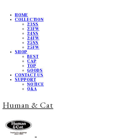
HOME
COLLECTION
23SS
23FW
24SS
24FW
25SS
25FW
SHOP
BEST
CAP
TOP
GOODS
CONTACT US
SUPPORT
NOTICE
Q&A
Human & Cat