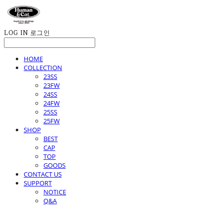
LOG IN
로그인
HOME
COLLECTION
23SS
23FW
24SS
24FW
25SS
25FW
SHOP
BEST
CAP
TOP
GOODS
CONTACT US
SUPPORT
NOTICE
Q&A