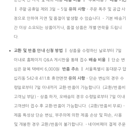
ㅣ
주말·공휴일 제외 3일 ~ 5일
유의 사항
- 주문 폭주 및 공급 사
정으로 인하여 지연 및 품절이 발생할 수 있습니다. - 기본 배송기
간 이상 소요되는 상품이거나, 품절 상품은 개별 연락을 드립니
다.
교환 및 반품 안내 신청 방법 ㅣ
상품을 수령하신 날로부터 7일
이내로 홈페이지 Q&A 게시판을 통해 접수
배송 비용 ㅣ
단순 변
심은 왕복 택배비 6,000원
반품 주소 ㅣ
서울특별시 동대문구 답
십리동 542-8 411호 휴먼앤캣
유의 사항
- 단순 변심의 경우 수
령일로부터 7일 이내까지 교환∙반품이 가능합니다. (교환/반품비
고객님 부담) - 상품 하자, 오배송의 경우 수령일로부터 7일 이내
고객센터 접수 후 교환∙반품이 가능합니다. (교환/반품비 무료) -
제품 특성상 단순 변심, 부주의에 의한 제품 손상 및 파손, 사용
및 개봉한 경우 교환/반품이 불가합니다. - 네이버페이 결제 주문