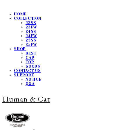
HOME
COLLECTION
23SS
23FW
24SS
24FW
25SS
25FW
SHOP
BEST
CAP
TOP
GOODS
CONTACT US
SUPPORT
NOTICE
Q&A
Human & Cat