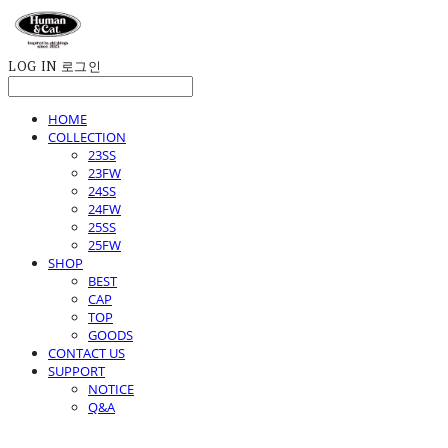
LOG IN
로그인
HOME
COLLECTION
23SS
23FW
24SS
24FW
25SS
25FW
SHOP
BEST
CAP
TOP
GOODS
CONTACT US
SUPPORT
NOTICE
Q&A