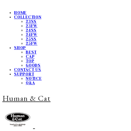
HOME
COLLECTION
23SS
23FW
24SS
24FW
25SS
25FW
SHOP
BEST
CAP
TOP
GOODS
CONTACT US
SUPPORT
NOTICE
Q&A
Human & Cat