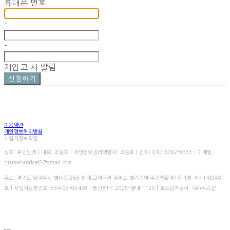
휴대폰 번호
-
-
재입고 시 알림
신청하기
이용약관
개인정보처리방침
사업자정보확인
상호: 휴먼앤캣 | 대표: 조승호 | 개인정보관리책임자: 조승호 | 전화: 010-3762-9331 | 이메일:
humanandcat2@gmail.com
주소: 경기도 남양주시 별내동 865 현대 그리너리 캠퍼스 별가람역 주건축물제1동 1층 제비1-0048
호 | 사업자등록번호:
334-03-03459
| 통신판매:
2025-별내-1125
| 호스팅제공자: (주)식스샵