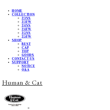
HOME
COLLECTION
23SS
23FW
24SS
24FW
25SS
25FW
SHOP
BEST
CAP
TOP
GOODS
CONTACT US
SUPPORT
NOTICE
Q&A
Human & Cat