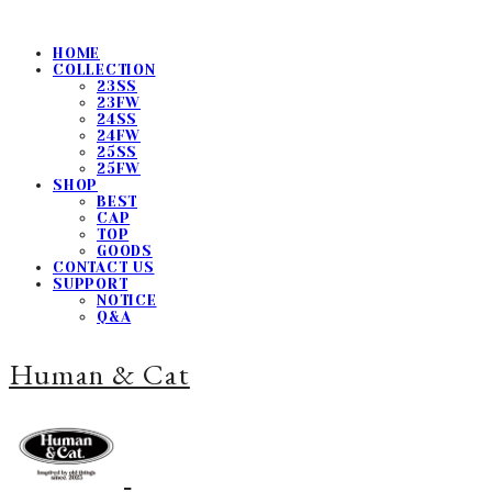
HOME
COLLECTION
23SS
23FW
24SS
24FW
25SS
25FW
SHOP
BEST
CAP
TOP
GOODS
CONTACT US
SUPPORT
NOTICE
Q&A
Human & Cat