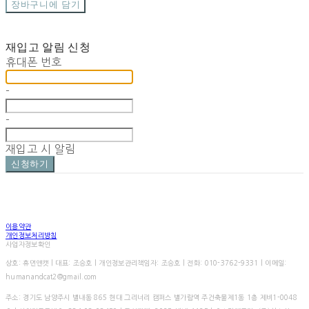
장바구니에 담기
재입고 알림 신청
휴대폰 번호
-
-
재입고 시 알림
신청하기
이용약관
개인정보처리방침
사업자정보확인
상호: 휴먼앤캣 | 대표: 조승호 | 개인정보관리책임자: 조승호 | 전화: 010-3762-9331 | 이메일:
humanandcat2@gmail.com
주소: 경기도 남양주시 별내동 865 현대 그리너리 캠퍼스 별가람역 주건축물제1동 1층 제비1-0048