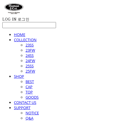
LOG IN
로그인
HOME
COLLECTION
23SS
23FW
24SS
24FW
25SS
25FW
SHOP
BEST
CAP
TOP
GOODS
CONTACT US
SUPPORT
NOTICE
Q&A