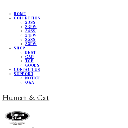
HOME
COLLECTION
23SS
23FW
24SS
24FW
25SS
25FW
SHOP
BEST
CAP
TOP
GOODS
CONTACT US
SUPPORT
NOTICE
Q&A
Human & Cat