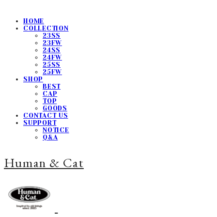
HOME
COLLECTION
23SS
23FW
24SS
24FW
25SS
25FW
SHOP
BEST
CAP
TOP
GOODS
CONTACT US
SUPPORT
NOTICE
Q&A
Human & Cat