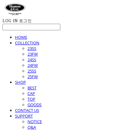
LOG IN
로그인
HOME
COLLECTION
23SS
23FW
24SS
24FW
25SS
25FW
SHOP
BEST
CAP
TOP
GOODS
CONTACT US
SUPPORT
NOTICE
Q&A