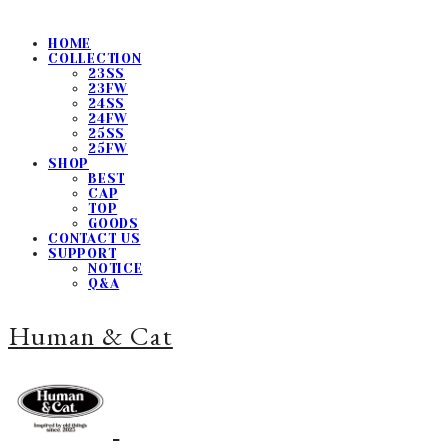
HOME
COLLECTION
23SS
23FW
24SS
24FW
25SS
25FW
SHOP
BEST
CAP
TOP
GOODS
CONTACT US
SUPPORT
NOTICE
Q&A
Human & Cat