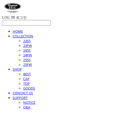
LOG IN
로그인
HOME
COLLECTION
23SS
23FW
24SS
24FW
25SS
25FW
SHOP
BEST
CAP
TOP
GOODS
CONTACT US
SUPPORT
NOTICE
Q&A