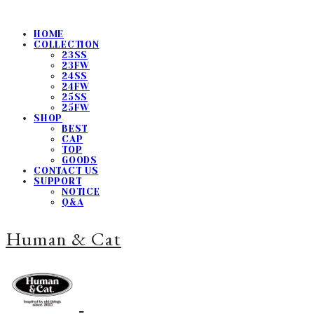
HOME
COLLECTION
23SS
23FW
24SS
24FW
25SS
25FW
SHOP
BEST
CAP
TOP
GOODS
CONTACT US
SUPPORT
NOTICE
Q&A
Human & Cat