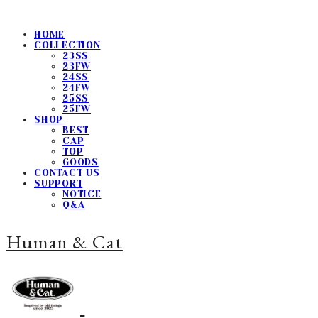
HOME
COLLECTION
23SS
23FW
24SS
24FW
25SS
25FW
SHOP
BEST
CAP
TOP
GOODS
CONTACT US
SUPPORT
NOTICE
Q&A
Human & Cat