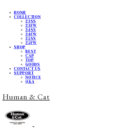
HOME
COLLECTION
23SS
23FW
24SS
24FW
25SS
25FW
SHOP
BEST
CAP
TOP
GOODS
CONTACT US
SUPPORT
NOTICE
Q&A
Human & Cat