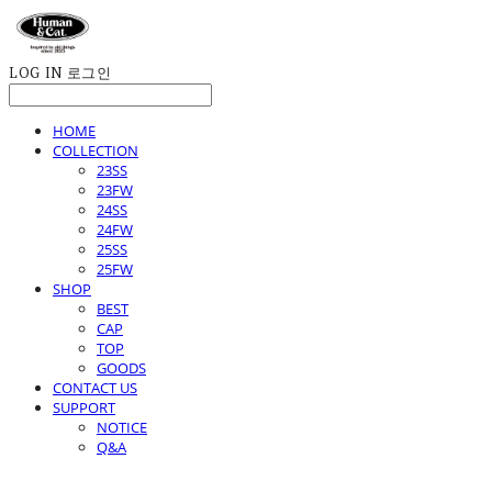
LOG IN
로그인
HOME
COLLECTION
23SS
23FW
24SS
24FW
25SS
25FW
SHOP
BEST
CAP
TOP
GOODS
CONTACT US
SUPPORT
NOTICE
Q&A